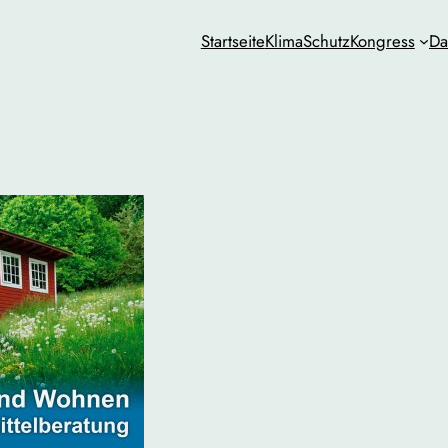
Startseite
KlimaSchutzKongress
Da